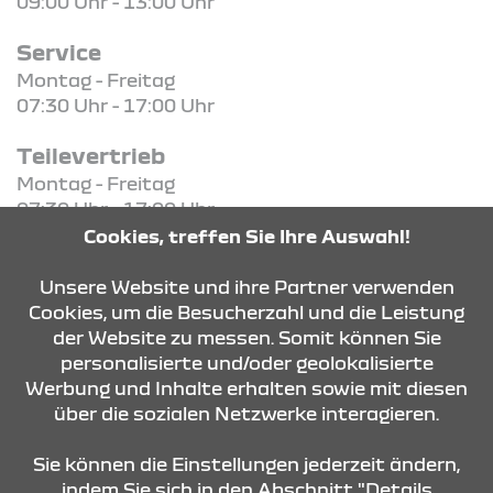
09:00 Uhr - 13:00 Uhr
Service
Montag - Freitag
07:30 Uhr - 17:00 Uhr
Teilevertrieb
Montag - Freitag
07:30 Uhr - 17:00 Uhr
Cookies, treffen Sie Ihre Auswahl!
KONTAKT & ANFAHRT
Unsere Website und ihre Partner verwenden
Cookies, um die Besucherzahl und die Leistung
der Website zu messen. Somit können Sie
personalisierte und/oder geolokalisierte
ÖFFNUNGSZEITEN
Werbung und Inhalte erhalten sowie mit diesen
über die sozialen Netzwerke interagieren.
STANDORTE
Sie können die Einstellungen jederzeit ändern,
indem Sie sich in den Abschnitt "Details