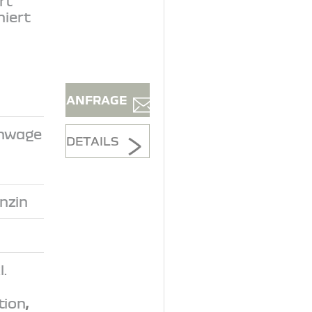
rt
niert
ANFRAGE
inwage
DETAILS
nzin
.
tion
,