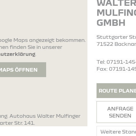
WALTE
MULFIN
GMBH
Stuttgarter Str
 Google Maps angezeigt bekommen.
71522 Backna
en finden Sie in unserer
utzerklärung
.
Tel: 07191-145
Fax: 07191-14
MAPS ÖFFNEN
ROUTE PLAN
ANFRAGE
SENDEN
ang. Autohaus Walter Mulfinger
rter Str. 141.