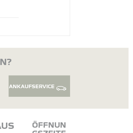
EN?
ANKAUFSERVICE
AUS
ÖFFNUN
GSZEITE