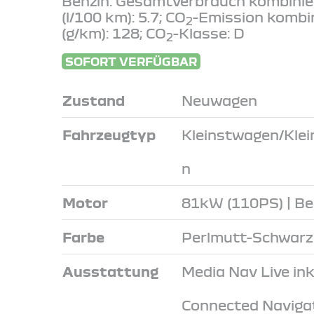
Benzin: Gesamtverbrauch kombinie
(l/100 km): 5.7; CO
-Emission kombi
2
(g/km): 128; CO
-Klasse: D
2
SOFORT VERFÜGBAR
Zustand
Neuwagen
Fahrzeugtyp
Kleinstwagen/Kle
n
Motor
81kW (110PS) | Be
Farbe
Perlmutt-Schwarz
Ausstattung
Media Nav Live inkl
Connected Naviga