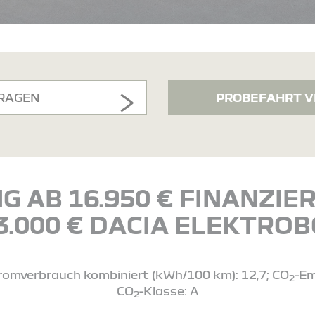
RAGEN
PROBEFAHRT V
G AB 16.950 € FINANZI
 3.000 € DACIA ELEKTRO
Stromverbrauch kombiniert (kWh/100 km): 12,7; CO
-Em
2
CO
-Klasse: A
2