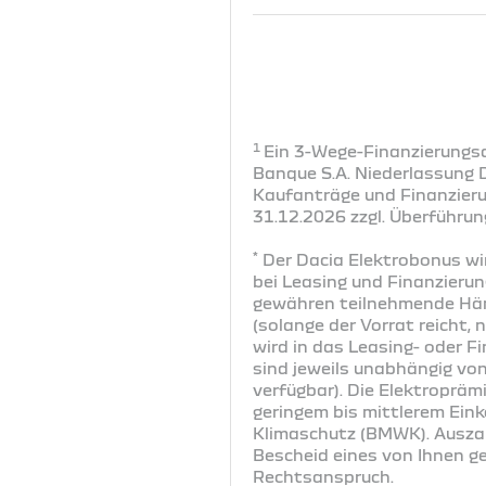
1
Ein 3-Wege-Finanzierungsa
Banque S.A. Niederlassung 
Kaufanträge und Finanzier
31.12.2026 zzgl. Überführun
*
Der Dacia Elektrobonus wi
bei Leasing und Finanzierun
gewähren teilnehmende Händ
(solange der Vorrat reicht,
wird in das Leasing- oder F
sind jeweils unabhängig vo
verfügbar). Die Elektroprämi
geringem bis mittlerem Ein
Klimaschutz (BMWK). Auszah
Bescheid eines von Ihnen g
Rechtsanspruch.