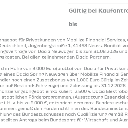
Gültig bei Kaufantr
bis
ngebot für Privatkunden von Mobilize Financial Services,
Deutschland, Jagenbergstraße 1, 41468 Neuss. Bonität vor
ungsverträge von Dacia Neuwagen bis zum 31.08.2026 und
gskosten. Bei allen teilnehmenden Dacia Partnern.
rd in Höhe von 3.000 Euro(brutto) von Dacia für Privatku
g eines Dacia Spring Neuwagen über Mobilize Financial Ser
ler noch einen Zusatzbonus von 1.000 Euro.Gültig im Ze
 nur auf Bestandsfahrzeuge) und Zulassung bis 31.12.2026
inanzierungsangebot einkalkuliert. 2.500 € Dacia Elektrobo
n staatlichen Förderprogrammen. (Ausstattung Essential a
e i. H. v. bis zu 6.000 €, entspricht dem max. Bundeszusch
kommen, gemäß den Förderrichtlinien des Bundesministeri
lung des Bundeszuschusses nach Qualifizierung gemäß Ri
estellten Antrags beim Bundesamt für Wirtschaft und Ausf