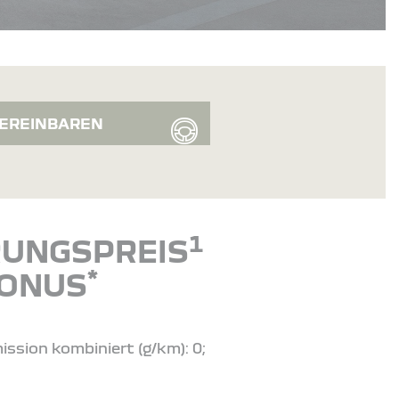
EREINBAREN
1
ERUNGSPREIS
*
BONUS
ission kombiniert (g/km): 0;